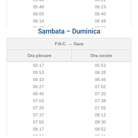
05:48
06:23
06:05
06:40
06:14
06:49
06:23
06:58
Sambata – Duminica
06:31
07:06
06:40
07:15
F.N.C. → Gara
06:49
07:24
Ora plecare
Ora sosire
06:58
07:33
07:06
07:41
05:17
05:52
07:15
07:50
05:53
06:28
07:24
07:59
06:10
06:45
07:33
08:08
06:27
07:02
07:41
08:16
06:45
07:20
07:50
08:25
07:03
07:38
07:59
08:34
07:20
07:55
08:08
08:43
07:37
08:12
08:16
08:51
07:55
08:30
08:25
09:00
08:17
08:52
08:34
09:09
08:36
09:11