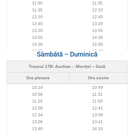
11:00
11:35
11:35
12:10
12:10
12:45
12:45
13:20
13:20
13:55
13:55
14:30
14:30
15:05
15:05
15:40
Sâmbătă – Duminică
15:40
16:15
16:15
16:50
Traseul 17B: Auchan – Mioriței – Gară
16:50
17:25
Ora plecare
Ora sosire
17:25
18:00
18:17
18:52
10:14
10:49
18:52
19:27
10:56
11:31
19:32
20:07
11:24
11:59
20:08
20:43
12:06
12:41
12:34
13:09
13:06
13:41
13:40
14:15